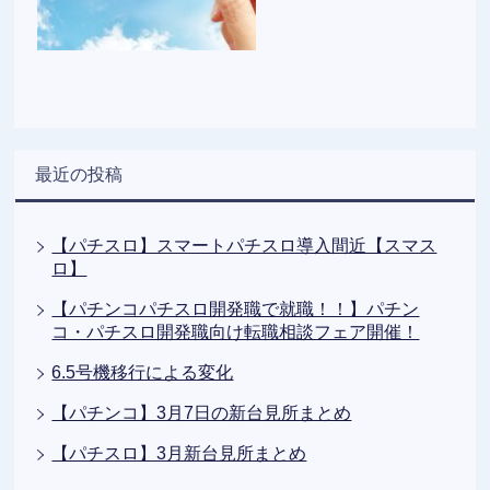
最近の投稿
【パチスロ】スマートパチスロ導入間近【スマス
ロ】
【パチンコパチスロ開発職で就職！！】パチン
コ・パチスロ開発職向け転職相談フェア開催！
6.5号機移行による変化
【パチンコ】3月7日の新台見所まとめ
【パチスロ】3月新台見所まとめ