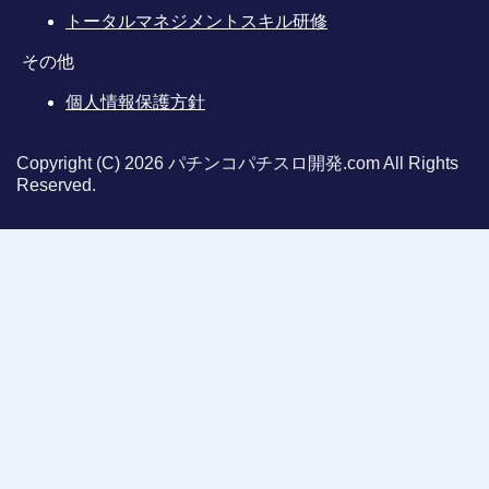
トータルマネジメントスキル研修
その他
個人情報保護方針
Copyright (C) 2026 パチンコパチスロ開発.com
All Rights
Reserved.