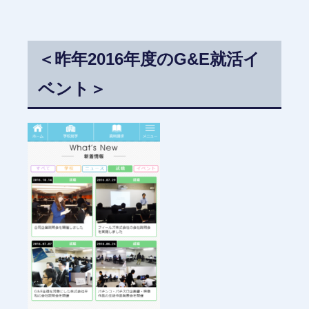
＜昨年2016年度のG&E就活イ
ベント＞