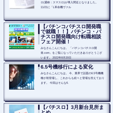
ロ(通称：スマスロ)が導入間近となりました。
11/21に「L革命機ヴァル
【パチンコパチスロ開発職
で就職！！】パチンコ・パ
チスロ開発職向け転職相談
フェア開催！
みなさんこんにちは。 「パチンコパチスロ開
発.com」をご覧になっていただきありがとうござ
います。 2022年8月20日
6.5号機移行による変化
みなさんこんにちは。 今、業界で話題の6.5号機機
種が初登場し、これからも続々と登場を控えており
ます。 今回はそんな6.
【パチスロ】3月新台見所ま
とめ