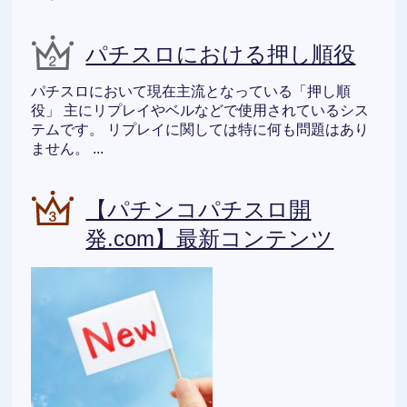
パチスロにおける押し順役
パチスロにおいて現在主流となっている「押し順
役」 主にリプレイやベルなどで使用されているシス
テムです。 リプレイに関しては特に何も問題はあり
ません。 ...
【パチンコパチスロ開
発.com】最新コンテンツ