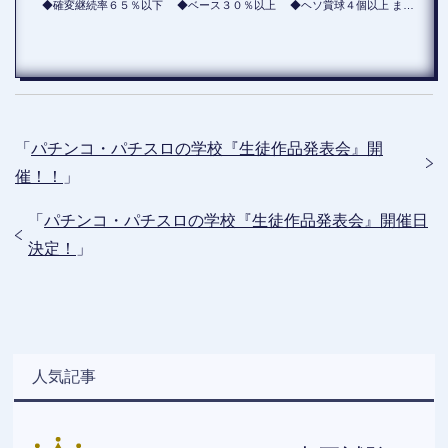
◆確変継続率６５％以下 ◆ベース３０％以上 ◆ヘソ賞球４個以上 ま…
「
パチンコ・パチスロの学校『生徒作品発表会』開
催！！
」
「
パチンコ・パチスロの学校『生徒作品発表会』開催日
決定！
」
人気記事