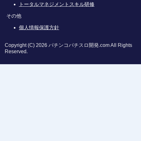
トータルマネジメントスキル研修
その他
個人情報保護方針
Copyright (C) 2026 パチンコパチスロ開発.com
All Rights
Reserved.