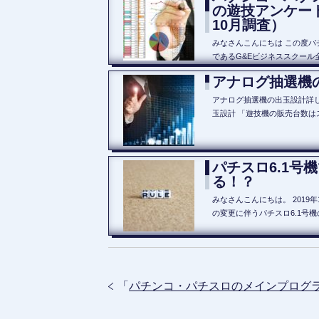
の遊技アンケート
10月調査）
みなさんこんにちは この度
であるG&Eビジネススクール
アナログ抽選機
アナログ抽選機の出玉設計詳
玉設計 「遊技機の販売台数は
パチスロ6.1号
る！？
みなさんこんにちは。 2019
の変更に伴うパチスロ6.1号
「
パチンコ・パチスロのメインプログ