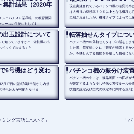
集計結果（2020年
現在実施されているパチンコ機の確変比率
は大当りの継続率７０％以上となる機種も
規制されましたが、機種タイプによっては
パチンコパチスロ業界唯一の教育機関
全コースの生徒に対して1
の出玉設計について
転落抽せんタイプにつ
しく知っていますか？ 遊技機の出
パチンコ機の転落抽せんタイプの話をします
スペックで決まる」と
した際、毎変動ごとに「確変が転落するか
か」を抽せんする機能を搭載した機種になり
機で6号機はどう変わ
パチンコ機の振分け装
パチンコ機の中には、液晶画面上の図柄が
が確定するような少し特殊な遊技ルールを
年12月17日の型式試験申請から内規
技機の認定及び型式の検定等に関する規則
機の持ち込みが可能となりま
ラミング言語について
」
「
パ