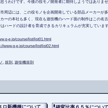
と思うわけです。今後の役モノ開発者に期待しようではありま
屋市周辺には、この役モノを企画開発している部品メーカーが
ーカーの本社も多く、現在も遊技機のハード面の制作はこの名
ではハードの設計者を育成できるカリキュラムが充実していま
ww.g-e.jp/course/list/list01.html
s://www.g-e.jp/course/list/list02.html
ノ
,
規則
,
遊技機規則
スロ新機種について
確変比率６５％につい