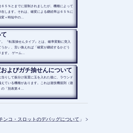
は６５％とまでに規制されましたが、機種によって
存在します。それは、確変による継続率は６５％に
確変＋時短中の…
いて
。 『転落抽せんタイプ』とは、確率変動に突入
どうか」、言い換えれば「確変が継続するかどう
ます。 ゲーム…
置およびガチ抽せんについて
大当りして振分け装置に玉を入れた後に、ラウンド
備えている機種があります。これは遊技機規則（遊
）の「別表第４…
チンコ・スロットのデバッグについて
」