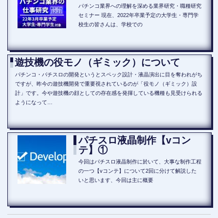
パチンコ業界への理解を深める業界研究・職種研究
セミナー 現在、2022年卒業予定の大学生・専門学
校生の皆さんは、学校での
遊技機の役モノ（ギミック）について
パチンコ・パチスロの開発というとスペック設計・液晶演出に目を奪われがち
ですが、昨今の遊技機開発で重要視されているのが「役モノ（ギミック）設
計」です。今や遊技機の顔としての存在感を発揮している機種も見受けられる
ようになって…
パチスロ液晶制作【vコン
テ】①
今回はパチスロ液晶制作に於いて、大事な制作工程
の一つ【vコンテ】について2回に分けて解説した
いと思います、今回は主に概要