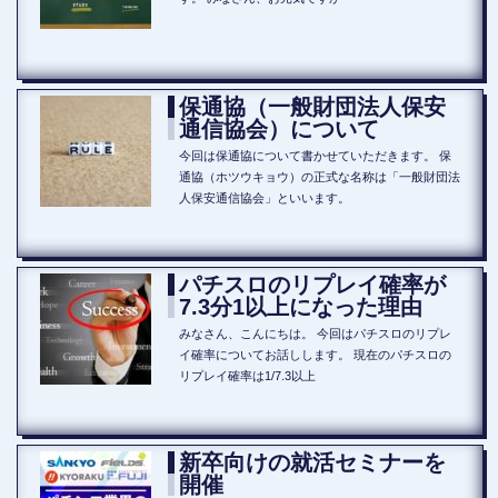
保通協（一般財団法人保安
通信協会）について
今回は保通協について書かせていただきます。 保
通協（ホツウキョウ）の正式な名称は「一般財団法
人保安通信協会」といいます。
パチスロのリプレイ確率が
7.3分1以上になった理由
みなさん、こんにちは。 今回はパチスロのリプレ
イ確率についてお話しします。 現在のパチスロの
リプレイ確率は1/7.3以上
新卒向けの就活セミナーを
開催