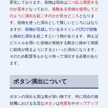
変化しております。役物は現在は
二つ以上用意する
のが基本
となっており、
複数ある役物を使用してど
のように演出を起こすのかが見せどころ
となりま
す。役物を使った演出として難しいところにはなり
ますが、
役物が完成しているタイミング(尺)で役物
と絡めた演出を起こす
という物があります。例えば
ピストルを用いた役物が発砲する動きに絡めて画面
に銃痕が残るようにするといった演出になります。
そのため配置等もかなり拘って演出する必要があり
ます。
ボタン演出について
ボタンの演出も実は奥が深い物です。特に現在の遊
技機における主流な
ボタン
は
色変化
や
ポップアップ