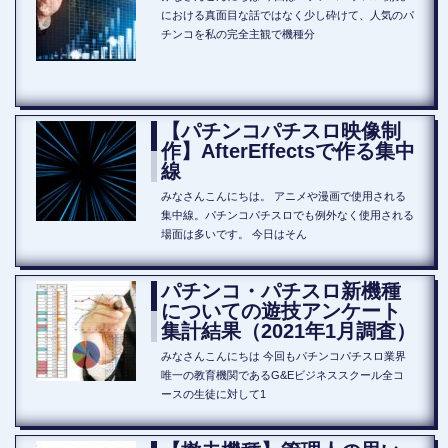
における真面目な話ではなく少し砕けて、人気のパ
チンコを私の完全主観で機種分
【パチンコパチスロ映像制
作】AfterEffectsで作る集中
線
みなさんこんにちは。 アニメや漫画で使用される
集中線。パチンコパチスロでも例外なく使用される
場面は多いです。 今日はそん
パチンコ・パチスロ新機種
についての遊技アンケート
集計結果（2021年1月調査）
みなさんこんにちは 今回もパチンコパチスロ業界
唯一の教育機関であるG&Eビジネススクール全コ
ースの生徒に対して1