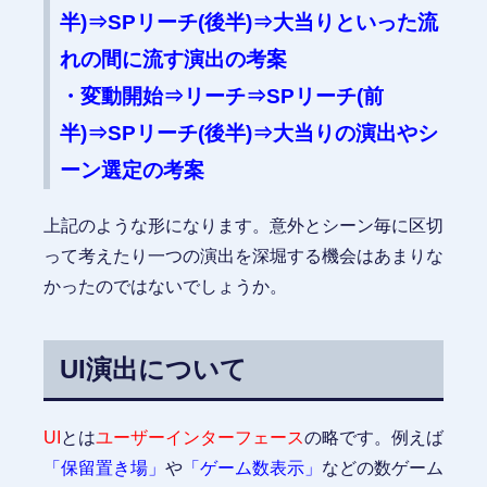
半)⇒SPリーチ(後半)⇒大当りといった流
れの間に流す演出の考案
・変動開始⇒リーチ⇒SPリーチ(前
半)⇒SPリーチ(後半)⇒大当りの演出やシ
ーン選定の考案
上記のような形になります。意外とシーン毎に区切
って考えたり一つの演出を深堀する機会はあまりな
かったのではないでしょうか。
UI演出について
UI
とは
ユーザーインターフェース
の略です。例えば
「保留置き場」
や
「ゲーム数表示」
などの数ゲーム