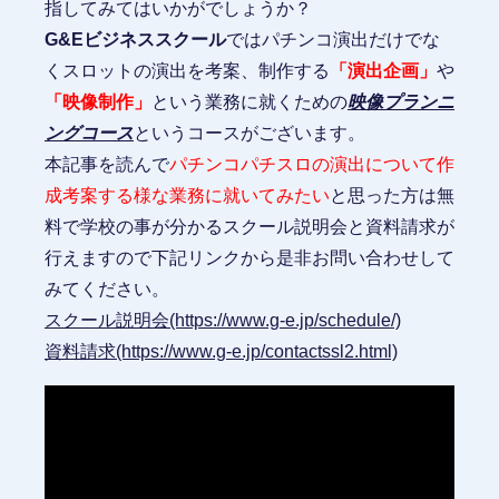
指してみてはいかがでしょうか？
G&Eビジネススクール
ではパチンコ演出だけでな
くスロットの演出を考案、制作する
「演出企画」
や
「映像制作」
という業務に就くための
映像プランニ
ングコース
というコースがございます。
本記事を読んで
パチンコパチスロの演出について作
成考案する様な業務に就いてみたい
と思った方は無
料で学校の事が分かるスクール説明会と資料請求が
行えますので下記リンクから是非お問い合わせして
みてください。
スクール説明会(https://www.g-e.jp/schedule/)
資料請求(https://www.g-e.jp/contactssl2.html)