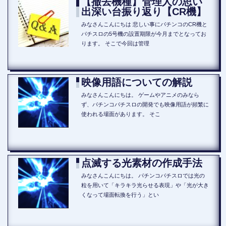
【撤去機種】管理人の思い
出深い台振り返り【CR機】
みなさんこんにちは 悲しい事にパチンコのCR機と
パチスロの5号機の設置期限が今月までとなってお
ります。 そこで今回は管理
映像用語についての解説
みなさんこんにちは。 ゲームやアニメのみなら
ず、パチンコパチスロの開発でも映像用語が頻繁に
使われる場面があります。 そこ
点滅する光素材の作成手法
みなさんこんにちは。 パチンコパチスロでは光の
粒を用いて「キラキラ光らせる表現」や「光が大き
くなって場面転換を行う」とい