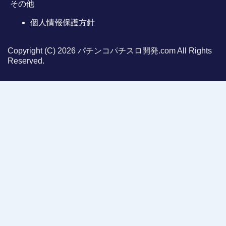
その他
個人情報保護方針
Copyright (C) 2026 パチンコパチスロ開発.com
All Rights
Reserved.