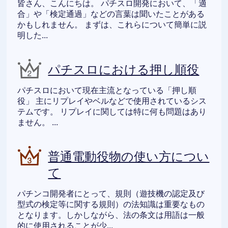
皆さん、こんにちは。 パチスロ開発において、「適
合」や「検定通過」などの言葉は聞いたことがある
かもしれません。 まずは、これらについて簡単に説
明した...
パチスロにおける押し順役
パチスロにおいて現在主流となっている「押し順
役」 主にリプレイやベルなどで使用されているシス
テムです。 リプレイに関しては特に何も問題はあり
ません。 ...
普通電動役物の使い方につい
て
パチンコ開発者にとって、規則（遊技機の認定及び
型式の検定等に関する規則）の法知識は重要なもの
となります。しかしながら、法の条文は用語は一般
的に使用されることが少...