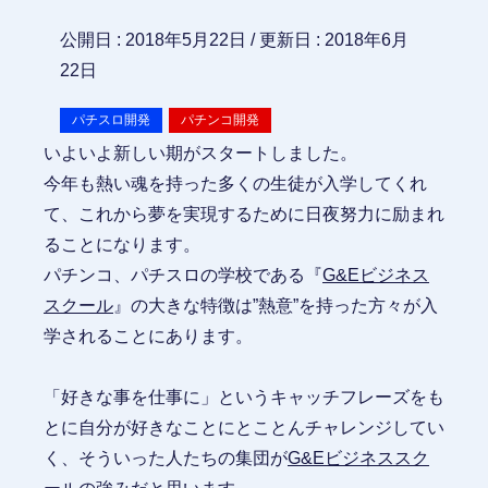
公開日 :
2018年5月22日
/ 更新日 :
2018年6月
22日
パチスロ開発
パチンコ開発
いよいよ新しい期がスタートしました。
今年も熱い魂を持った多くの生徒が入学してくれ
て、これから夢を実現するために日夜努力に励まれ
ることになります。
パチンコ、パチスロの学校である『
G&Eビジネス
スクール
』の大きな特徴は”熱意”を持った方々が入
学されることにあります。
「好きな事を仕事に」というキャッチフレーズをも
とに自分が好きなことにとことんチャレンジしてい
く、そういった人たちの集団が
G&Eビジネススク