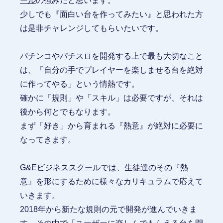
ール
の強みだと思います。
少しでも『面白い台を作ってみたい』と思われた方
は是非チャレンジしてもらいたいです。
パチンコやパチスロを開発する上で最も大切なこと
は、「自分の手でプレイヤーを楽しませる台を絶対
に作ってやる」という情熱です。
確かに「規則」や「スキル」は必要ですが、それは
後から何とでもなります。
まず「好き」から育まれる『熱意』が絶対に必要に
なってきます。
G&Eビジネススクール
では、生徒達のその『熱
意』を形にするために様々なカリキュラムで応えて
いきます。
2018年から新たな規則の元で開発が進んでいきま