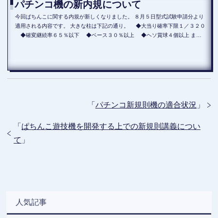
パチンコ機の新内規について
今回ぱちんこに関する内規が新しくなりました。 ８月５日型式試験申請分より
適用される内容です。 大きな柱は下記の通り。 ◆大当り確率下限１／３２０
◆確変継続率６５％以下 ◆ベース３０％以上 ◆ヘソ賞球４個以上 ま…
「
パチンコ新規則機の適合状況
」
「
ぱちんこ遊技機を開発する上での新規則講義につい
て
」
人気記事