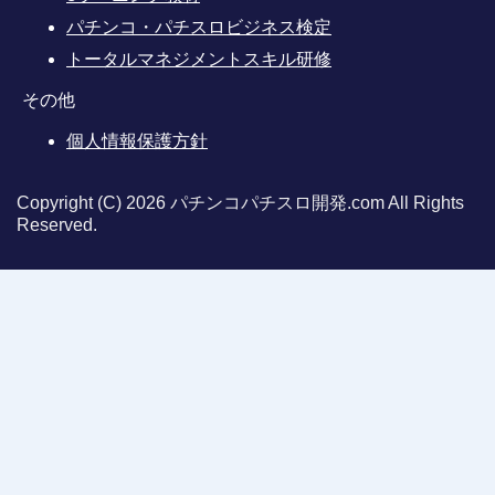
パチンコ・パチスロビジネス検定
トータルマネジメントスキル研修
その他
個人情報保護方針
Copyright (C) 2026 パチンコパチスロ開発.com
All Rights
Reserved.