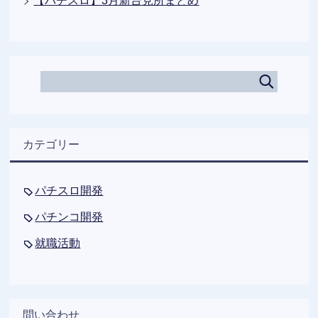
【パチスロ】3月新台見所まとめ
カテゴリー
パチスロ開発
パチンコ開発
就職活動
問い合わせ