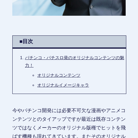
■目次
パチンコ・パチスロ発のオリジナルコンテンツの魅
力！
オリジナルコンテンツ
オリジナルイメージキャラ
今やパチンコ開発には必要不可欠な漫画やアニメコ
ンテンツとのタイアップですが最近は既存コンテン
ツではなくメーカーのオリジナル版権でヒットを飛
ばす機種も現れてきています。またそのオリジナル