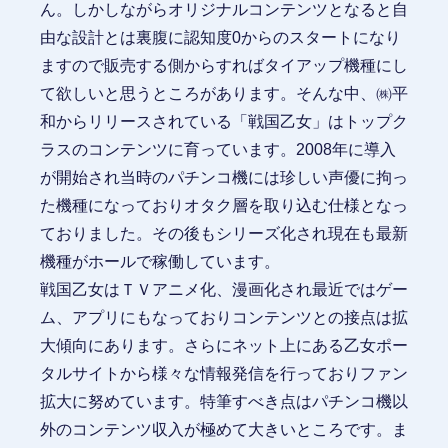
ん。しかしながらオリジナルコンテンツとなると自
由な設計とは裏腹に認知度0からのスタートになり
ますので販売する側からすればタイアップ機種にし
て欲しいと思うところがあります。そんな中、㈱平
和からリリースされている「戦国乙女」はトップク
ラスのコンテンツに育っています。2008年に導入
が開始され当時のパチンコ機には珍しい声優に拘っ
た機種になっておりオタク層を取り込む仕様となっ
ておりました。その後もシリーズ化され現在も最新
機種がホールで稼働しています。
戦国乙女はＴＶアニメ化、漫画化され最近ではゲー
ム、アプリにもなっておりコンテンツとの接点は拡
大傾向にあります。さらにネット上にある乙女ポー
タルサイトから様々な情報発信を行っておりファン
拡大に努めています。特筆すべき点はパチンコ機以
外のコンテンツ収入が極めて大きいところです。ま