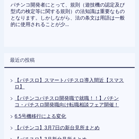
パチンコ開発者にとって、規則（遊技機の認定及び
型式の検定等に関する規則）の法知識は重要なもの
となります。しかしながら、法の条文は用語は一般
的に使用されることが少...
最近の投稿
【パチスロ】スマートパチスロ導入間近【スマス
ロ】
【パチンコパチスロ開発職で就職！！】パチン
コ・パチスロ開発職向け転職相談フェア開催！
6.5号機移行による変化
【パチンコ】3月7日の新台見所まとめ