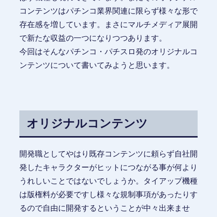
コンテンツはパチンコ業界関連に限らず様々な形で
存在感を増しています。まさにマルチメディア展開
で新たな収益の一つになりつつあります。
今回はそんなパチンコ・パチスロ発のオリジナルコ
ンテンツについて書いてみようと思います。
オリジナルコンテンツ
開発職としてやはり既存コンテンツに頼らず自社開
発したキャラクターがヒットにつながる事が何より
うれしいことではないでしょうか。タイアップ機種
は版権料が必要ですし様々な規制事項があったりす
るので自由に開発するということが中々出来ませ