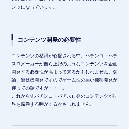
ンツになっています。
コンテンツ開発の必要性
コンテンツの枯渇が心配される中、パチンコ・パチ
スロメーカーが自ら上記のようなコンテンツを企画
開発する必要性が高まって来るかもしれません。勿
論、遊技機開発ですのでゲーム性の高い機種開発が
伴っての話ですが・・・。
これから先パチンコ・パチスロ発のコンテンツが世
界を席巻する時がくるかもしれません。