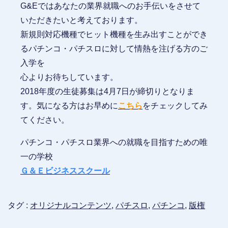
G&Eではあなたの業界就職へのお手伝いをさせて
いただきたいと考えております。
新規則対応機種でヒット機種を生み出すことができ
るパチンコ・パチスロに対して情熱を注げる方のご
入学を
心よりお待ちしています。
2018年度の生徒募集は4月7日が締切りとなりま
す。気になる方はお早めに
こちら
をチェックしてみ
てください。
パチンコ・パチスロ業界への就職を目指すための唯
一の学校
Ｇ＆Ｅビジネススクール
タグ :
オリジナルコンテンツ
,
パチスロ
,
パチンコ
,
版権