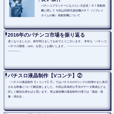
パチンコプランナーになりたい方必見！ＲＴ発動契
機に関して 今回は回胴式遊技機のＲＴ（リプレイ
タイムの略）発動契機について
2016年のパチンコ市場を振り返る
遅くなりましたが、新年明けましておめでとうございます。 本年も「パチンコ
パチスロ開発．com」を宜しくお願いします。 ----------------------------------------
-----------…
パチスロ液晶制作【Vコンテ】②
「パチスロ液晶制作【ｖコンテ】①」ではパチスロのVコンテの特徴やまた表示
される映像について解説致しました。今回は具体的な手法やデータ構成なども
詳しく解説出来ればと思います。実は遊技機の液晶制作の場では「液晶・画
像・演出企…