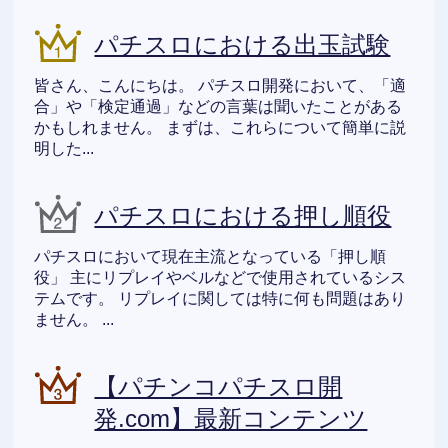
パチスロにおける出玉試験
皆さん、こんにちは。 パチスロ開発において、「適
合」や「検定通過」などの言葉は聞いたことがある
かもしれません。 まずは、これらについて簡単に説
明した...
パチスロにおける押し順役
パチスロにおいて現在主流となっている「押し順
役」 主にリプレイやベルなどで使用されているシス
テムです。 リプレイに関しては特に何も問題はあり
ません。 ...
【パチンコパチスロ開
発.com】最新コンテンツ