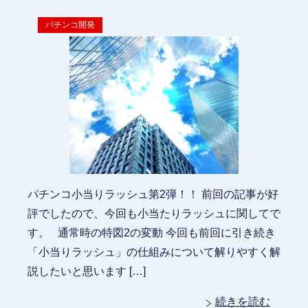
パチンコ開発
パチンコ小当りラッシュ第2弾！！ 前回の記事が好
評でしたので、今回も小当たりラッシュに関してで
す。 通常時の特図2の変動 今回も前回に引き続き
「小当りラッシュ」の仕組みについて解りやすく解
説したいと思います […]
続きを読む