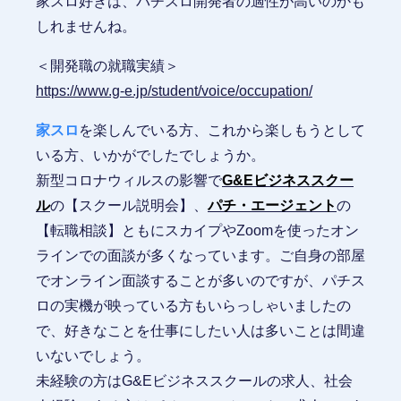
家スロ好きは、パチスロ開発者の適性が高いのかも
しれませんね。
＜開発職の就職実績＞
https://www.g-e.jp/student/voice/occupation/
家スロ
を楽しんでいる方、これから楽しもうとして
いる方、いかがでしたでしょうか。
新型コロナウィルスの影響で
G&Eビジネススクー
ル
の【スクール説明会】、
パチ・エージェント
の
【転職相談】ともにスカイプやZoomを使ったオン
ラインでの面談が多くなっています。ご自身の部屋
でオンライン面談することが多いのですが、パチス
ロの実機が映っている方もいらっしゃいましたの
で、好きなことを仕事にしたい人は多いことは間違
いないでしょう。
未経験の方はG&Eビジネススクールの求人、社会