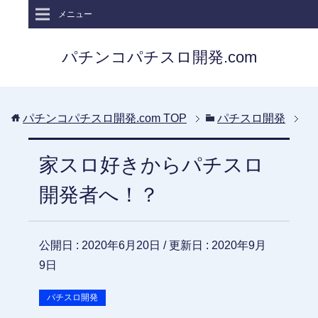
メニュー
パチンコパチスロ開発.com
パチンコパチスロ開発.com
TOP
パチスロ開発
家スロ好きからパチスロ
開発者へ！？
公開日 :
2020年6月20日
/ 更新日 :
2020年9月
9日
パチスロ開発