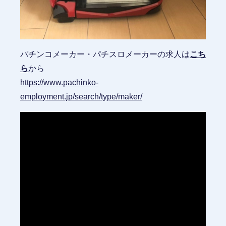
パチンコメーカー・パチスロメーカーの求人は
こち
ら
から
https://www.pachinko-
employment.jp/search/type/maker/