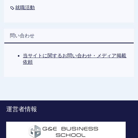
就職活動
問い合わせ
当サイトに関するお問い合わせ・メディア掲載
依頼
運営者情報