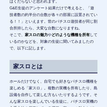
はくだらないと思われます。
G&E生徒のアンケート結果だけで考えると、「遊
技者数の約半分の台数が各々の部屋に設置されてい
る！！」といえます。世のパチスロ遊技者が同じ割
合所持したら、大変な台数になりますね。
そこで、
家スロの魅力
や
どのような機種を所有
して
いるのかなどを、対象の生徒に聞いてみましたの
で、以下に記します。
家スロとは
ホールだけでなく、自宅でも好きなパチスロ機種を
楽しめる「家スロ」。複数の実機を所有したり、島
設備を自作して楽しむ方もいたりするようです。そ
んな家スロを楽しんでいる生徒に、パチスロ実機の