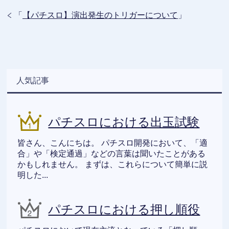
「
【パチスロ】演出発生のトリガーについて
」
人気記事
パチスロにおける出玉試験
皆さん、こんにちは。 パチスロ開発において、「適
合」や「検定通過」などの言葉は聞いたことがある
かもしれません。 まずは、これらについて簡単に説
明した...
パチスロにおける押し順役