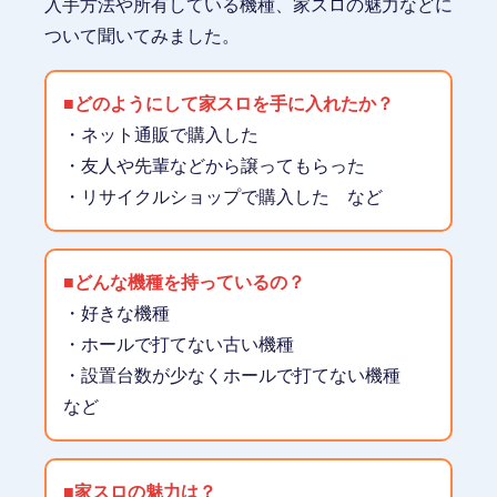
入手方法や所有している機種、家スロの魅力などに
ついて聞いてみました。
■どのようにして家スロを手に入れたか？
・ネット通販で購入した
・友人や先輩などから譲ってもらった
・リサイクルショップで購入した など
■どんな機種を持っているの？
・好きな機種
・ホールで打てない古い機種
・設置台数が少なくホールで打てない機種
など
■家スロの魅力は？