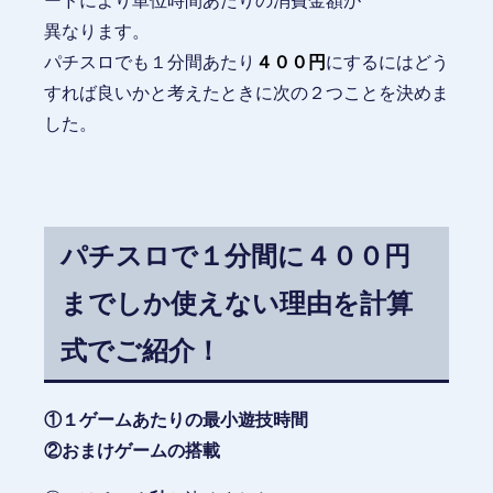
ードにより単位時間あたりの消費金額が
異なります。
パチスロでも１分間あたり
４００円
にするにはどう
すれば良いかと考えたときに次の２つことを決めま
した。
パチスロで１分間に４００円
までしか使えない理由を計算
式でご紹介！
①１ゲームあたりの最小遊技時間
②おまけゲームの搭載