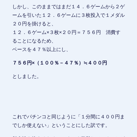
しかし、このままではまだ１４．６ゲームから２ゲ
ームを引いた１２．６ゲームに３枚投入で１メダル
２０円を掛けると、
１２．６ゲーム×３枚×２０円＝７５６円 消費す
ることになるため、
ベースを４７％以上にし、
７５６円×（１００％－４７％）≒４００円
としました。
これでパチンコと同じように「１分間に４００円ま
でしか使えない」ということにした訳です。