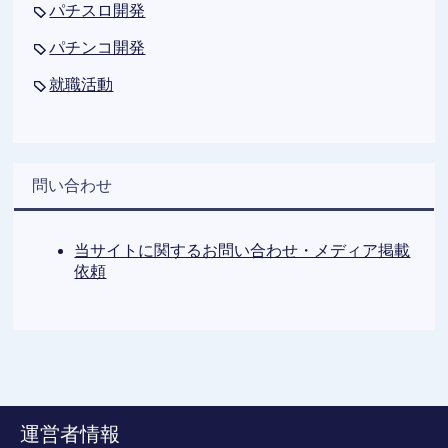
パチスロ開発
パチンコ開発
就職活動
問い合わせ
当サイトに関するお問い合わせ・メディア掲載
依頼
運営者情報