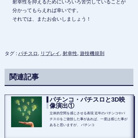
射幸性を抑えるためにいろいろ苦労していることが
分かってもらえれば幸いです。
それでは、またお会いしましょう！
タグ :
パチスロ
,
リプレイ
,
射幸性
,
遊技機規則
関連記事
パチンコ・パチスロと3D映
像演出①
立体的空間を感じさせる表現 近年のパチンコやパ
チスロをご遊技した事があれば、一度は感じた事が
あると思いますが、 パチンコ