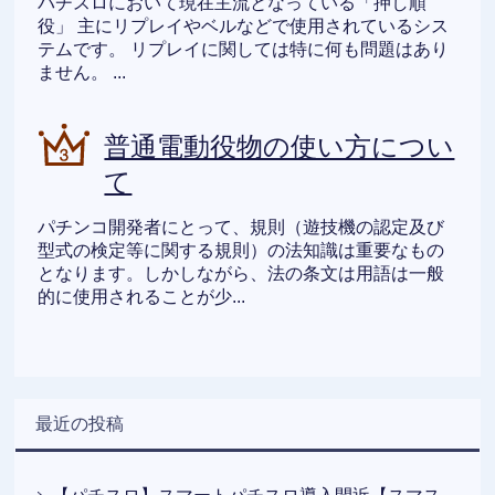
パチスロにおいて現在主流となっている「押し順
役」 主にリプレイやベルなどで使用されているシス
テムです。 リプレイに関しては特に何も問題はあり
ません。 ...
普通電動役物の使い方につい
て
パチンコ開発者にとって、規則（遊技機の認定及び
型式の検定等に関する規則）の法知識は重要なもの
となります。しかしながら、法の条文は用語は一般
的に使用されることが少...
最近の投稿