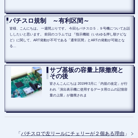
パチスロ規制 ～有利区間～
皆様、こんにちは。 一週間ぶりです。 今回もパチスロ５．９号機についてお話
ししたいと思います。 前回のコラムでは 『指示機能（いわゆる押し順ナビな
ど）に関して、ART発動が不可である「通常区間」とARTの発動が可能とな
る…
サブ基板の容量上限撤廃と
その後
皆さんこんにちは 2019年3月に「内規の改定」が行
われ「演出表示機に使用するデータ用ロムの記憶容
量の上限」が撤廃されま
「
パチスロで左リールにチェリーが２個ある理由
」