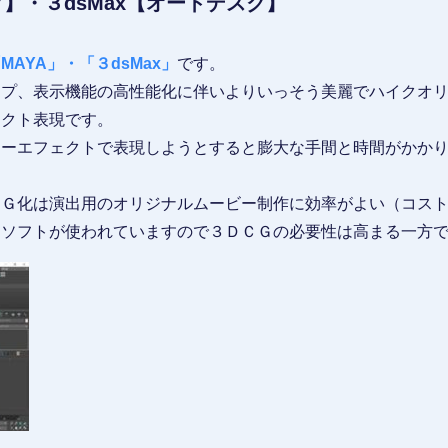
ク】・３dsMax【オートデスク】
MAYA」・「３dsMax」
です。
ップ、表示機能の高性能化に伴いよりいっそう美麗でハイクオ
ェクト表現です。
ターエフェクトで表現しようとすると膨大な手間と時間がかか
ＣＧ化は演出用のオリジナルムービー制作に効率がよい（コス
Ｇソフトが使われていますので３ＤＣＧの必要性は高まる一方