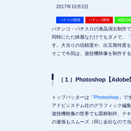
2017年10月2日
パチスロ開発
パチンコ開発
就職活
パチンコ・パチスロの液晶演出制作で
同時にただ綺麗なだけでもダメで、
す。大当りの信頼度や、出玉期待度
そこで今回は、遊技機映像を制作す
（１）Photoshop【Adob
トップバッターは
「Photoshop」
で
アドビシステム社のグラフィック編
遊技機映像の世界でも図柄制作、テ
の連係もスムーズ（同じ会社なので当