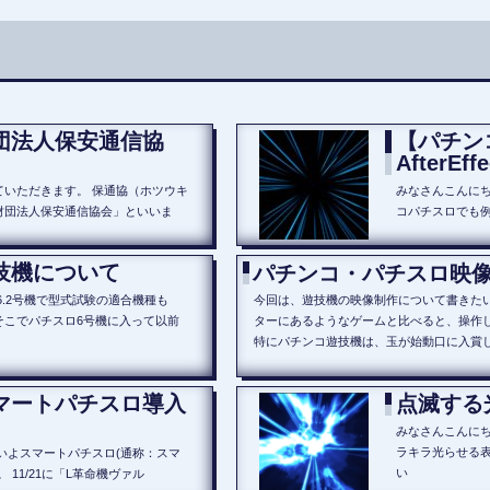
団法人保安通信協
【パチン
AfterE
ていただきます。 保通協（ホツウキ
みなさんこんにち
財団法人保安通信協会」といいま
コパチスロでも例
技機について
パチンコ・パチスロ映
6.2号機で型式試験の適合機種も
今回は、遊技機の映像制作について書きたい
そこでパチスロ6号機に入って以前
ターにあるようなゲームと比べると、操作
特にパチンコ遊技機は、玉が始動口に入賞
マートパチスロ導入
点滅する
】
みなさんこんにち
ラキラ光らせる
いよスマートパチスロ(通称：スマ
い
 11/21に「L革命機ヴァル