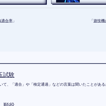
協適合率
」
「
遊技機
玉試験
おいて、「適合」や「検定通過」などの言葉は聞いたことがある
し順役