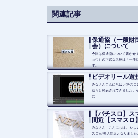
関連記事
保通協（一般財
会）について
今回は保通協について書かせ
ョウ）の正式な名称は「一般
す。
ビデオリール遊
みなさんこんにちは パチスロ
続々と発表されてきました。
に
【パチスロ】ス
間近【スマスロ
みなさん、こんにちは。 いよ
スロ)が導入間近となりました。