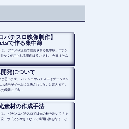
コパチスロ映像制作】
ffectsで作る集中線
は。 アニメや漫画で使用される集中線。パチン
外なく使用される場面は多いです。 今日はそん
像開発について
と思います。 パチンコやパチスロはゲームセン
した結果がゲームに反映されづらいと言えます。
した瞬間に「当…
光素材の作成手法
は。 パチンコパチスロでは光の粒を用いて「キ
表現」や「光が大きくなって場面転換を行う」と