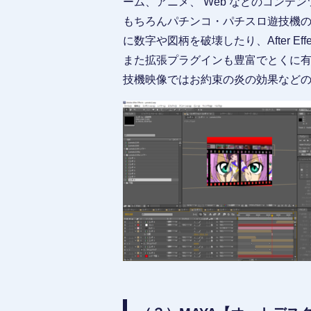
ーム、アニメ、 Web などのコンテ
もちろんパチンコ・パチスロ遊技機
に数字や図柄を破壊したり、After 
また拡張プラグインも豊富でとくに有名な
技機映像ではお約束の炎の効果など