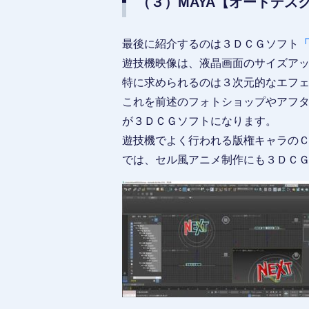
（３）MAYA【オートデス
最後に紹介するのは３ＤＣＧソフト
「
遊技機映像は、液晶画面のサイズア
特に求められるのは３次元的なエフ
これを前述のフォトショップやアフ
が３ＤＣＧソフトになります。
遊技機でよく行われる版権キャラの
では、セル風アニメ制作にも３ＤＣ