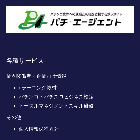
各種サービス
業界関係者・企業向け情報
eラーニング教材
パチンコ・パチスロビジネス検定
トータルマネジメントスキル研修
その他
個人情報保護方針