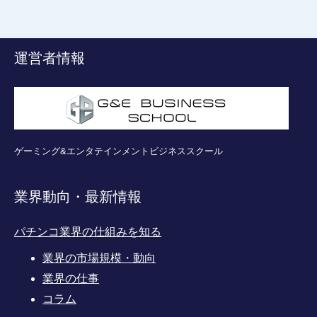
運営者情報
ゲーミング&エンタテインメントビジネススクール
業界動向・最新情報
パチンコ業界の仕組みを知る
業界の市場規模・動向
業界の仕事
コラム