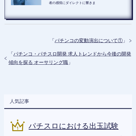
者の感情にダイレクトに響きま
「
パチンコの変動演出について①
」
「
パチンコ・パチスロ開発 求人トレンドから今後の開発
傾向を探る オーサリング職
」
人気記事
パチスロにおける出玉試験