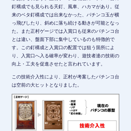
釘構成でも見られる天釘、風車、ハカマがあり。従
来のベタ釘構成では出来なかった、パチンコ玉が横
っ飛びしたり、斜めに落ち続ける動きが可能となっ
た。また正村ゲージでは入賞口も従来のパチンコ台
とは違い、盤面下部に集中しているのも特徴的で
す。この釘構成と入賞口の配置では狙う箇所によ
り、入賞口へ入る確率が変わり、遊技者達の技術の
向上・工夫を促進させたと言われています。
この技術介入性により、正村が考案したパチンコ台
は空前の大ヒットとなりました。