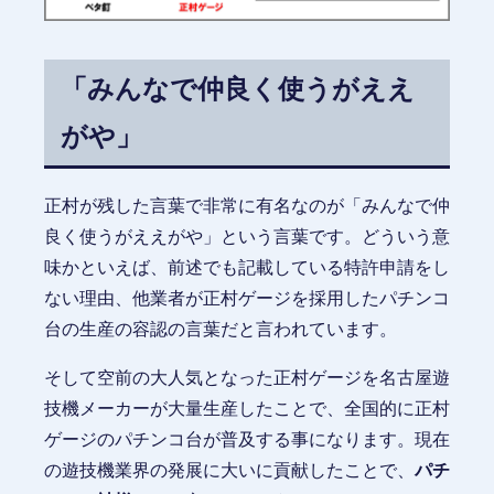
「みんなで仲良く使うがええ
がや」
正村が残した言葉で非常に有名なのが「みんなで仲
良く使うがええがや」という言葉です。どういう意
味かといえば、前述でも記載している特許申請をし
ない理由、他業者が正村ゲージを採用したパチンコ
台の生産の容認の言葉だと言われています。
そして空前の大人気となった正村ゲージを名古屋遊
技機メーカーが大量生産したことで、全国的に正村
ゲージのパチンコ台が普及する事になります。現在
の遊技機業界の発展に大いに貢献したことで、
パチ