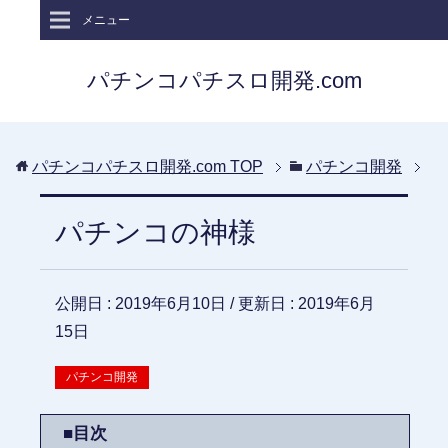
メニュー
パチンコパチスロ開発.com
パチンコパチスロ開発.com
TOP
パチンコ開発
パチンコの神様
公開日 :
2019年6月10日
/ 更新日 :
2019年6月
15日
パチンコ開発
■目次