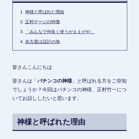
神様と呼ばれた理由
正村ゲージの特徴
「みんなで仲良く使うがええがや」
名古屋は設計の地
皆さんこんにちは
皆さんは「
パチンコの神様
」と呼ばれる方をご存知
でしょうか？今回はパチンコの神様、正村竹一につ
いてお話ししたいと思います。
神様と呼ばれた理由