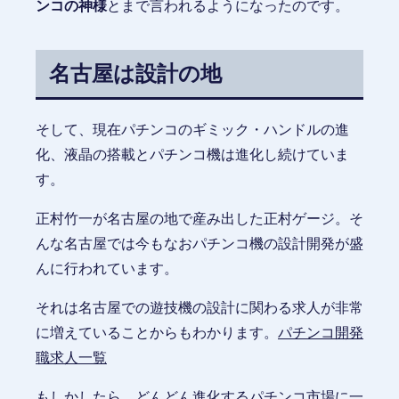
ンコの神様
とまで言われるようになったのです。
名古屋は設計の地
そして、現在パチンコのギミック・ハンドルの進
化、液晶の搭載とパチンコ機は進化し続けていま
す。
正村竹一が名古屋の地で産み出した正村ゲージ。そ
んな名古屋では今もなおパチンコ機の設計開発が盛
んに行われています。
それは名古屋での遊技機の設計に関わる求人が非常
に増えていることからもわかります。
パチンコ開発
職求人一覧
もしかしたら、どんどん進化するパチンコ市場に一