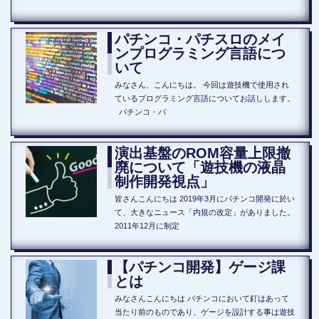
パチンコ・パチスロのメイ
ンプログラミング言語につ
いて
みなさん、こんにちは。 今回は遊技機で使用され
ているプログラミング言語についてお話しします。
パチンコ・パ
演出基盤のROM容量上限撤
廃について「遊技機の液晶
制作開発視点」
皆さんこんにちは 2019年3月にパチンコ開発に於い
て、大きなニュース「内規の改定」がありました。
2011年12月に制定
【パチンコ開発】ゲージ課
とは
みなさんこんにちは パチンコにおいて釘はあって
当たり前のものであり、ゲージを設計する事は遊技