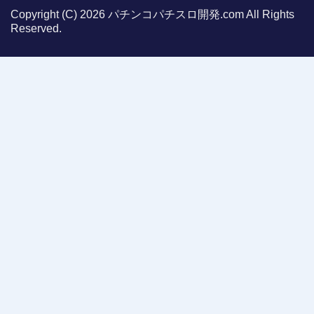
Copyright (C) 2026 パチンコパチスロ開発.com
All Rights
Reserved.