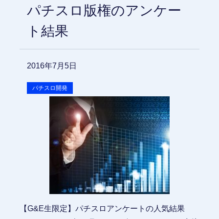
パチスロ版権のアンケー
ト結果
2016年7月5日
パチスロ開発
【G&E生限定】パチスロアンケートの人気結果