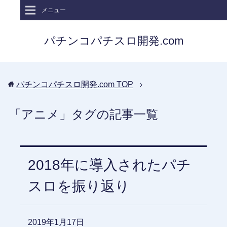
メニュー
パチンコパチスロ開発.com
パチンコパチスロ開発.com
TOP
「アニメ」タグの記事一覧
2018年に導入されたパチ
スロを振り返り
2019年1月17日