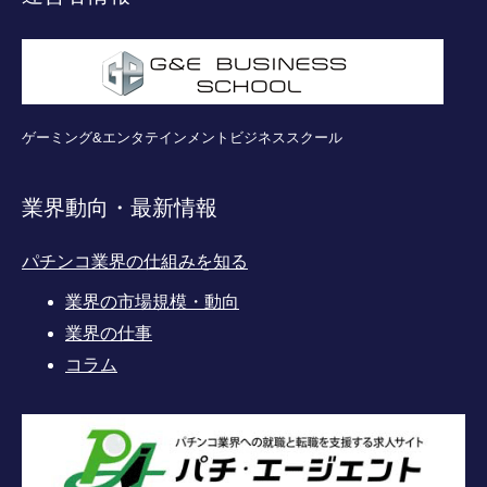
ゲーミング&エンタテインメントビジネススクール
業界動向・最新情報
パチンコ業界の仕組みを知る
業界の市場規模・動向
業界の仕事
コラム