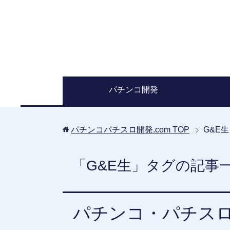
パチンコ開発
パチンコパチスロ開発.com
TOP
G&E生
「G&E生」タグの記事
パチンコ・パチス