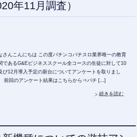
20年11月調査）
なさんこんにちは この度パチンコパチスロ業界唯一の教育
関であるG&Eビジネススクール全コースの生徒に対して10
及び12月導入予定の新台についてアンケートを取りまし
。 前回のアンケート結果はこちらから⇒パチ […]
続きを読む