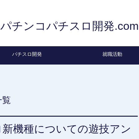
パチンコパチスロ開発.com
パチスロ開発
就職活動
一覧
ロ新機種についての遊技アン