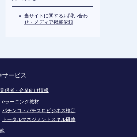
当サイトに関するお問い合わ
せ・メディア掲載依頼
種サービス
関係者・企業向け情報
eラーニング教材
パチンコ・パチスロビジネス検定
トータルマネジメントスキル研修
他