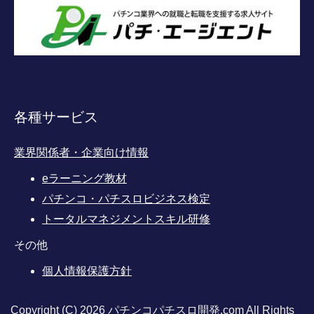
各種サービス
業界関係者・企業向け情報
eラーニング教材
パチンコ・パチスロビジネス検定
トータルマネジメントスキル研修
その他
個人情報保護方針
Copyright (C) 2026 パチンコパチスロ開発.com
All Rights