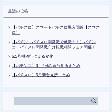
最近の投稿
【パチスロ】スマートパチスロ導入間近【スマス
ロ】
【パチンコパチスロ開発職で就職！！】パチン
コ・パチスロ開発職向け転職相談フェア開催！
6.5号機移行による変化
【パチンコ】3月7日の新台見所まとめ
【パチスロ】3月新台見所まとめ