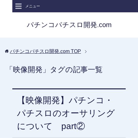
メニュー
パチンコパチスロ開発.com
パチンコパチスロ開発.com
TOP
「映像開発」タグの記事一覧
【映像開発】パチンコ・
パチスロのオーサリング
について part②