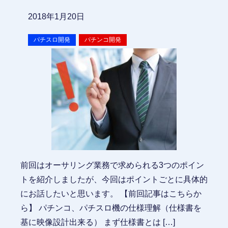
2018年1月20日
パチスロ開発
パチンコ開発
前回はオーサリング業務で求められる3つのポイン
トを紹介しましたが、今回はポイントごとに具体的
にお話したいと思います。 【前回記事はこちらか
ら】 パチンコ、パチスロ機の仕様理解（仕様書を
基に映像設計出来る） まず仕様書とは […]