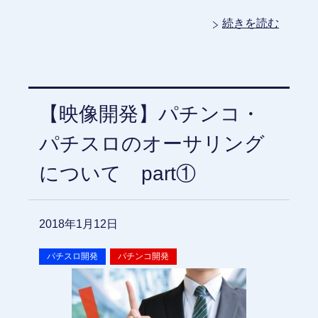
続きを読む
【映像開発】パチンコ・
パチスロのオーサリング
について part①
2018年1月12日
パチスロ開発
パチンコ開発