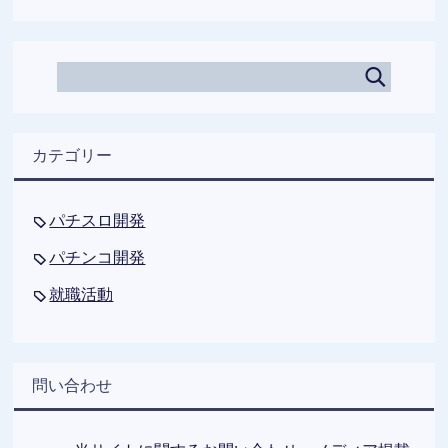
カテゴリー
パチスロ開発
パチンコ開発
就職活動
問い合わせ