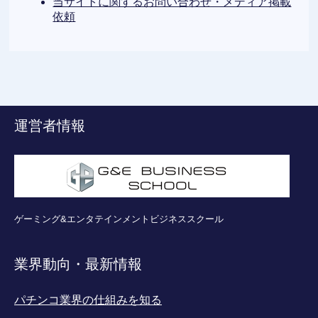
当サイトに関するお問い合わせ・メディア掲載
依頼
運営者情報
ゲーミング&エンタテインメントビジネススクール
業界動向・最新情報
パチンコ業界の仕組みを知る