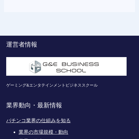
運営者情報
ゲーミング&エンタテインメントビジネススクール
業界動向・最新情報
パチンコ業界の仕組みを知る
業界の市場規模・動向